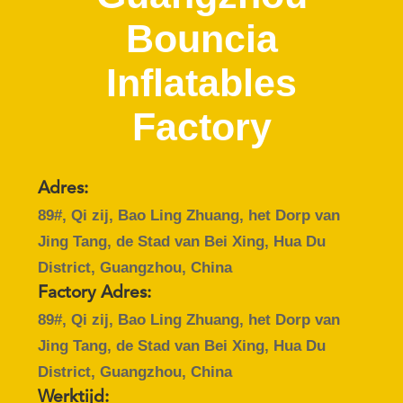
KWALITEITSCONTROLE
Bouncia
CONTACTEER
Inflatables
ONS
Factory
VERZOEK
OM
Adres:
EEN
89#, Qi zij, Bao Ling Zhuang, het Dorp van
CITAAT
Jing Tang, de Stad van Bei Xing, Hua Du
District, Guangzhou, China
SITEMAP
Factory Adres:
89#, Qi zij, Bao Ling Zhuang, het Dorp van
PRIVACY
Jing Tang, de Stad van Bei Xing, Hua Du
District, Guangzhou, China
POLICY
Werktijd: