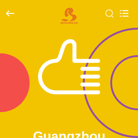
Guangzhou
Bouncia
Inflatables
Factory.
All
Rights
Reserved.
HUIS
PRODUCTEN
VIDEO'S
ONGEVEER
ONS
FABRIEKSREIS
Guangzhou