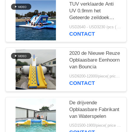
TUV verklaarde Anti
UV 0.9mm het
Geteerde zeildoek
Opblaasbaar Water van
USD2640 - USD3230 /pcs ( price just for reference, detailed prices need to be confirmed） MOQ:1PC
pvc het Springen
CONTACT
Hoofdkussen voor
Verkoop
2020 de Nieuwe Reuze
Opblaasbare Eenhoorn
van Bouncia
USD9200-12000/piece( price just for reference, detailed prices need to be confirmed) MOQ:1PC
CONTACT
De drijvende
Opblaasbare Fabrikant
van Waterspelen
USD1500-1900/piece( price just for reference, detailed prices need to be confirmed) MOQ:1PC