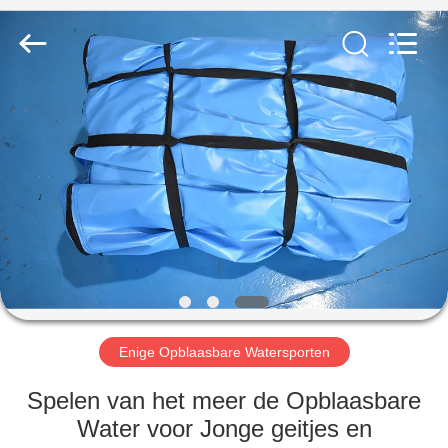
Guangzhou
Bouncia
Inflatables
Factory.
All
Rights
Reserved.
HUIS
PRODUCTEN
VIDEO'S
ONGEVEER
ONS
Enige Opblaasbare Watersporten
FABRIEKSREIS
Spelen van het meer de Opblaasbare
Water voor Jonge geitjes en