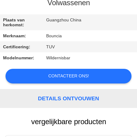
KWALITEITSCONTROLE
Volwassenen
CONTACTEER
Plaats van
Guangzhou China
herkomst:
ONS
Merknaam:
Bouncia
Certificering:
TUV
VERZOEK
OM
Modelnummer:
Wildernisbar
EEN
CONTACTEER ONS!
CITAAT
SITEMAP
DETAILS ONTVOUWEN
PRIVACY
vergelijkbare producten
POLICY