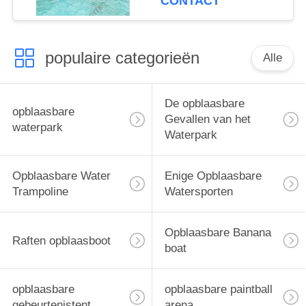
CONTACT
populaire categorieën
Alle
De opblaasbare
opblaasbare
Gevallen van het
waterpark
Waterpark
Opblaasbare Water
Enige Opblaasbare
Trampoline
Watersporten
Opblaasbare Banana
Raften opblaasboot
boat
opblaasbare
opblaasbare paintball
gebeurtenistent
arena