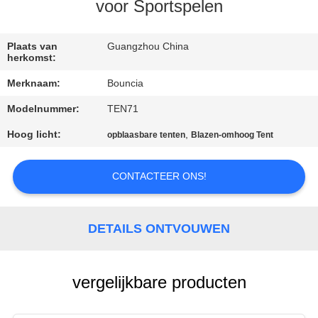
KWALITEITSCONTROLE
voor Sportspelen
CONTACTEER
Plaats van
Guangzhou China
herkomst:
ONS
Merknaam:
Bouncia
Modelnummer:
TEN71
VERZOEK
OM
Hoog licht:
,
opblaasbare tenten
Blazen-omhoog Tent
EEN
CONTACTEER ONS!
CITAAT
SITEMAP
DETAILS ONTVOUWEN
PRIVACY
vergelijkbare producten
POLICY