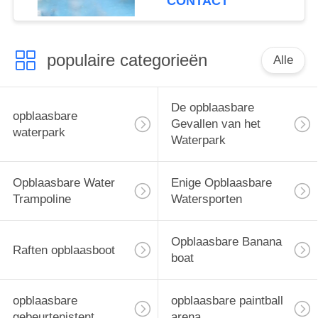
CONTACT
populaire categorieën
Alle
De opblaasbare
opblaasbare
Gevallen van het
waterpark
Waterpark
Opblaasbare Water
Enige Opblaasbare
Trampoline
Watersporten
Opblaasbare Banana
Raften opblaasboot
boat
opblaasbare
opblaasbare paintball
gebeurtenistent
arena