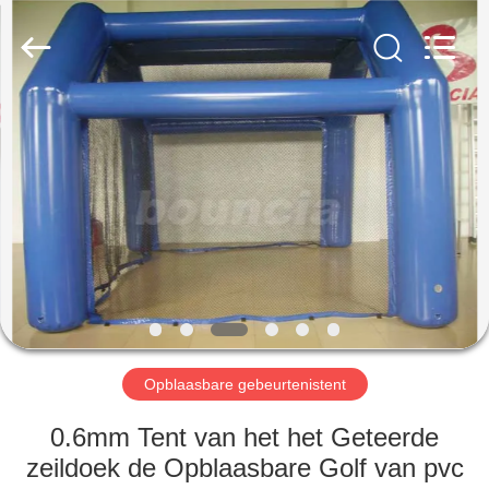
Guangzhou
Bouncia
Inflatables
Factory.
All
Rights
Reserved.
HUIS
PRODUCTEN
VIDEO'S
ONGEVEER
ONS
Opblaasbare gebeurtenistent
FABRIEKSREIS
0.6mm Tent van het het Geteerde
zeildoek de Opblaasbare Golf van pvc