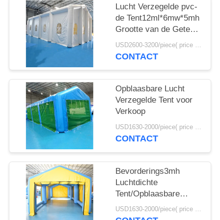
Lucht Verzegelde pvc-
de Tent12ml*6mw*5mh
Grootte van de Geteerd
zeildoek Opblaasbare
USD2600-3200/piece( price just for reference, detailed prices need to be confirmed) MOQ:1PC
Gebeurtenis
CONTACT
Opblaasbare Lucht
Verzegelde Tent voor
Verkoop
USD1630-2000/piece( price just for reference, detailed prices need to be confirmed) MOQ:1PC
CONTACT
Bevorderings3mh
Luchtdichte
Tent/Opblaasbare
Kaartjestenten voor
USD1630-2000/piece( price just for reference, detailed prices need to be confirmed) MOQ:1PC
Waterpark