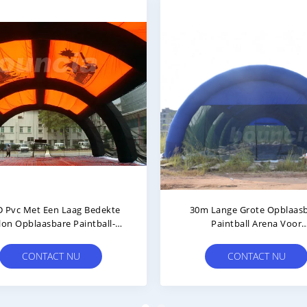
asbare Paintball-Arena Voor
Duurzaam Opblaasbaar Paint
Verkoop
Gebied Voor Paintbll-Sports
CONTACT NU
CONTACT NU