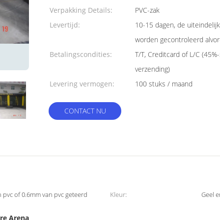
Verpakking Details:
PVC-zak
Levertijd:
10-15 dagen, de uiteindelij
worden gecontroleerd alvor
Betalingscondities:
T/T, Creditcard of L/C (45%-
verzending)
Levering vermogen:
100 stuks / maand
CONTACT NU
n pvc of 0.6mm van pvc geteerd
Kleur:
Geel e
re Arena