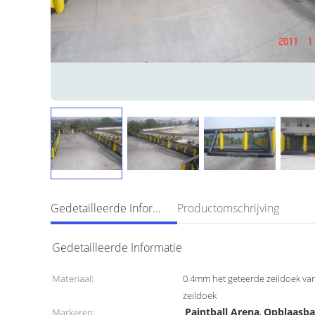
Gedetailleerde Informatie
Productomschrijving
Gedetailleerde Informatie
Materiaal:
0.4mm het geteerde zeildoek va
zeildoek
Paintball Arena
Opblaasba
Markeren:
,