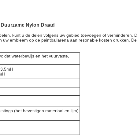
t Duurzame Nylon Draad
delen, kunt u de delen volgens uw gebied toevoegen of verminderen. D
en uw embleem op de paintballarena aan resonable kosten drukken. De 
c dat waterbewijs en het vuurvaste,
te: 55mL*20mW*3.5mH
5mH
stings (het bevestigen materiaal en lijm)