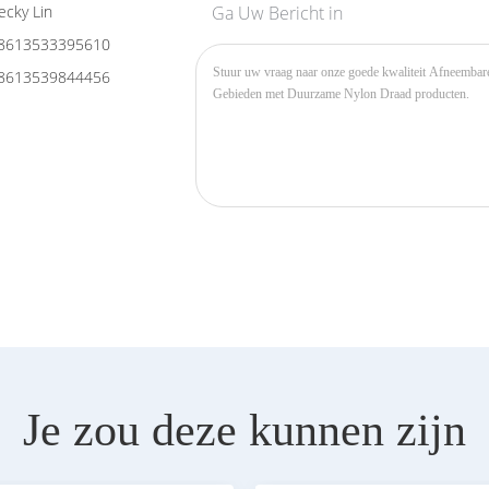
cky Lin
Ga Uw Bericht in
8613533395610
8613539844456
Je zou deze kunnen zijn