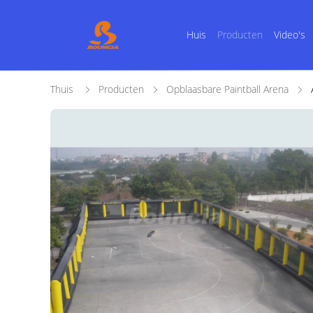
Huis
Producten
Video's
Thuis
Producten
Opblaasbare Paintball Arena