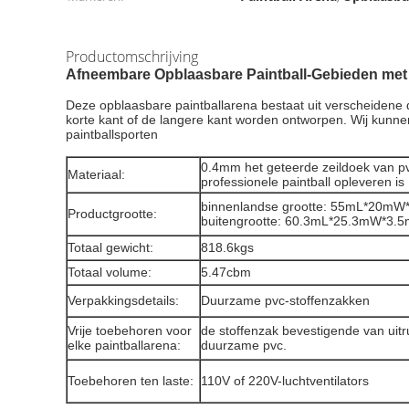
Productomschrijving
Afneembare Opblaasbare Paintball-Gebieden me
Deze opblaasbare paintballarena bestaat uit verscheidene 
korte kant of de langere kant worden ontworpen. Wij kunn
paintballsporten
0.4mm het geteerde zeildoek van pv
Materiaal:
professionele paintball opleveren is
binnenlandse groot
Productgrootte:
buitengrootte: 60.3mL*25.3mW*3.
Totaal gewicht:
818.6kgs
Totaal volume:
5.47cbm
Verpakkingsdetails:
Duurzame pvc-stoffenzakken
Vrije toebehoren voor
de stoffenzak bevestigende van uitru
elke paintballarena:
duurzame pvc.
Toebehoren ten laste:
110V of 220V-luchtventilators