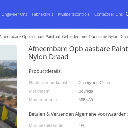
Ongeveer Ons
Fabrieksreis
Kwaliteitscontrole
Contacteer Ons
Afneembare Opblaasbare Paintball-Gebieden met Duurzame Nylon Dra
Afneembare Opblaasbare Pain
Nylon Draad
Productdetails:
Plaats van herkomst:
Guangzhou China
Merknaam:
Bouncia
Modelnummer:
ARENA01
Betalen & Verzenden Algemene voorwaarden:
Min. bestelaantal:
1PC