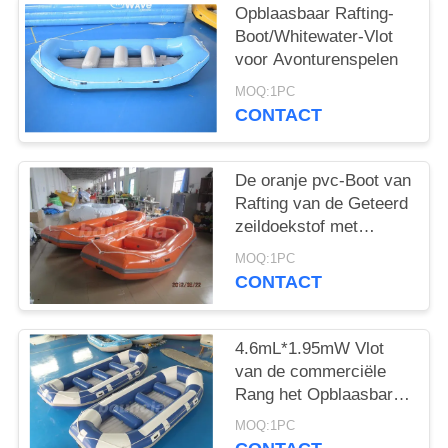
Opblaasbaar Rafting-
Boot/Whitewater-Vlot
voor Avonturenspelen
MOQ:1PC
CONTACT
De oranje pvc-Boot van
Rafting van de Geteerd
zeildoekstof met
Versterkte Stroken
MOQ:1PC
voor Stroomversnelling
CONTACT
4.6mL*1.95mW Vlot
van de commerciële
Rang het Opblaasbare
Boot/Opblaasbare
MOQ:1PC
Vlotten