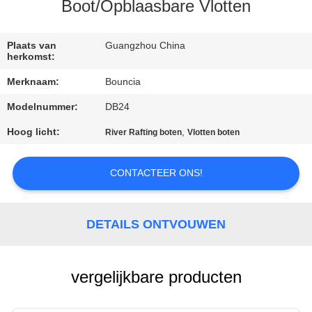
KWALITEITSCONTROLE
Boot/Opblaasbare Vlotten
CONTACTEER
Plaats van
Guangzhou China
herkomst:
ONS
Merknaam:
Bouncia
Modelnummer:
DB24
VERZOEK
OM
Hoog licht:
,
River Rafting boten
Vlotten boten
EEN
CONTACTEER ONS!
CITAAT
SITEMAP
DETAILS ONTVOUWEN
PRIVACY
vergelijkbare producten
POLICY