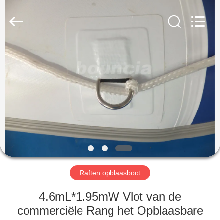
Guangzhou
Bouncia
Inflatables
Factory.
All
Rights
Reserved.
HUIS
PRODUCTEN
VIDEO'S
ONGEVEER
ONS
Raften opblaasboot
FABRIEKSREIS
4.6mL*1.95mW Vlot van de
commerciële Rang het Opblaasbare