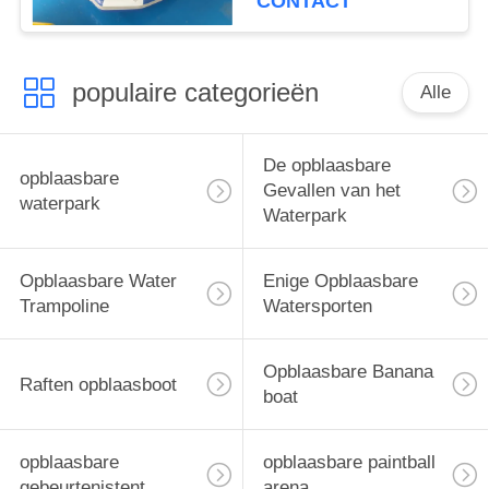
CONTACT
populaire categorieën
Alle
De opblaasbare
opblaasbare
Gevallen van het
waterpark
Waterpark
Opblaasbare Water
Enige Opblaasbare
Trampoline
Watersporten
Opblaasbare Banana
Raften opblaasboot
boat
opblaasbare
opblaasbare paintball
gebeurtenistent
arena