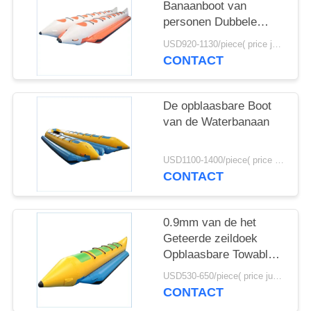
Banaanboot van
personen Dubbele
Buizen
USD920-1130/piece( price just for reference, detailed prices need to be confirmed) MOQ:1PC
CONTACT
De opblaasbare Boot
van de Waterbanaan
USD1100-1400/piece( price just for reference, detailed prices need to be confirmed) MOQ:1PC
CONTACT
0.9mm van de het
Geteerde zeildoek
Opblaasbare Towable
Banaan van pvc de
USD530-650/piece( price just for reference, detailed prices need to be confirmed) MOQ:1PC
Bootbuizen voor
CONTACT
Watersporten