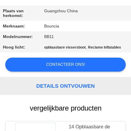
KWALITEITSCONTROLE
Plaats van
Guangzhou China
herkomst:
CONTACTEER
Merknaam:
Bouncia
ONS
Modelnummer:
BB11
VERZOEK
Hoog licht:
,
opblaasbare vissersboot
Reclame Inflatables
OM
CONTACTEER ONS!
EEN
CITAAT
DETAILS ONTVOUWEN
SITEMAP
vergelijkbare producten
PRIVACY
POLICY
14 Opblaasbare de