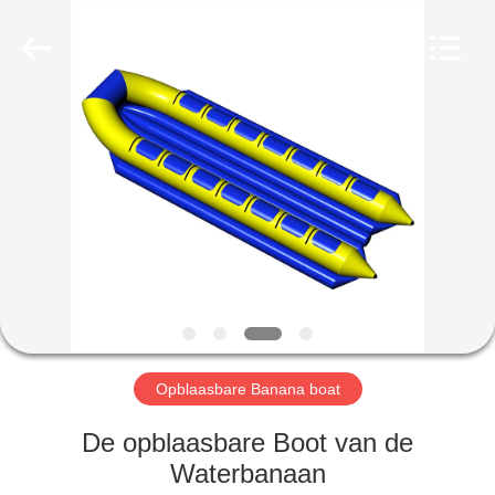
Guangzhou
Bouncia
Inflatables
Factory.
All
Rights
Reserved.
HUIS
PRODUCTEN
VIDEO'S
ONGEVEER
ONS
Opblaasbare Banana boat
FABRIEKSREIS
De opblaasbare Boot van de
Waterbanaan