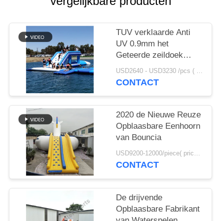
vergelijkbare producten
TUV verklaarde Anti
UV 0.9mm het
Geteerde zeildoek
Opblaasbaar Water van
USD2640 - USD3230 /pcs ( price just for reference, detailed prices need to be confirmed） MOQ:1PC
pvc het Springen
CONTACT
Hoofdkussen voor
Verkoop
2020 de Nieuwe Reuze
Opblaasbare Eenhoorn
van Bouncia
USD9200-12000/piece( price just for reference, detailed prices need to be confirmed) MOQ:1PC
CONTACT
De drijvende
Opblaasbare Fabrikant
van Waterspelen