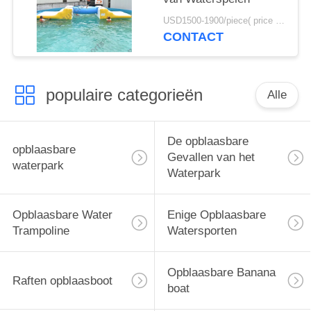
USD1500-1900/piece( price just for reference, detailed prices need to be confirmed) MOQ:1PC
CONTACT
populaire categorieën
Alle
De opblaasbare
opblaasbare
Gevallen van het
waterpark
Waterpark
Opblaasbare Water
Enige Opblaasbare
Trampoline
Watersporten
Opblaasbare Banana
Raften opblaasboot
boat