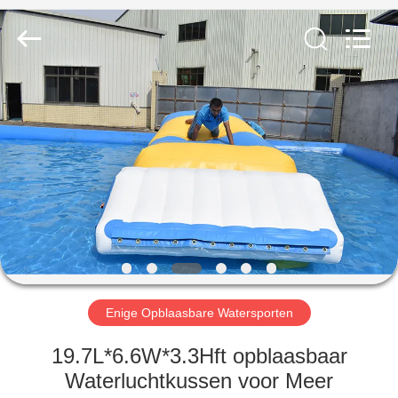
Guangzhou
Bouncia
Inflatables
Factory.
All
Rights
Reserved.
HUIS
PRODUCTEN
VIDEO'S
ONGEVEER
ONS
Enige Opblaasbare Watersporten
FABRIEKSREIS
19.7L*6.6W*3.3Hft opblaasbaar
Waterluchtkussen voor Meer