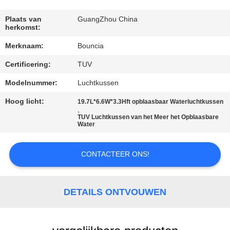
KWALITEITSCONTROLE
Plaats van
GuangZhou China
herkomst:
CONTACTEER
Merknaam:
Bouncia
ONS
Certificering:
TUV
VERZOEK
Modelnummer:
Luchtkussen
OM
Hoog licht:
19.7L*6.6W*3.3Hft opblaasbaar Waterluchtkussen
,
EEN
TUV Luchtkussen van het Meer het Opblaasbare
Water
CITAAT
CONTACTEER ONS!
SITEMAP
DETAILS ONTVOUWEN
PRIVACY
POLICY