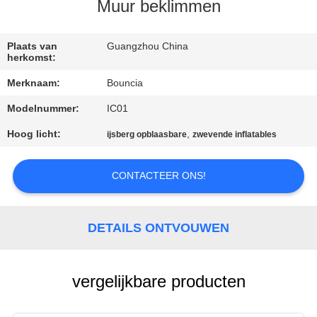
KWALITEITSCONTROLE
Muur beklimmen
CONTACTEER
Plaats van
Guangzhou China
herkomst:
ONS
Merknaam:
Bouncia
Modelnummer:
IC01
VERZOEK
OM
Hoog licht:
,
ijsberg opblaasbare
zwevende inflatables
EEN
CONTACTEER ONS!
CITAAT
SITEMAP
DETAILS ONTVOUWEN
PRIVACY
vergelijkbare producten
POLICY