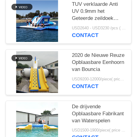
TUV verklaarde Anti
UV 0.9mm het
Geteerde zeildoek
Opblaasbaar Water van
USD2640 - USD3230 /pcs ( price just for reference, detailed prices need to be confirmed） MOQ:1PC
pvc het Springen
CONTACT
Hoofdkussen voor
Verkoop
2020 de Nieuwe Reuze
Opblaasbare Eenhoorn
van Bouncia
USD9200-12000/piece( price just for reference, detailed prices need to be confirmed) MOQ:1PC
CONTACT
De drijvende
Opblaasbare Fabrikant
van Waterspelen
USD1500-1900/piece( price just for reference, detailed prices need to be confirmed) MOQ:1PC