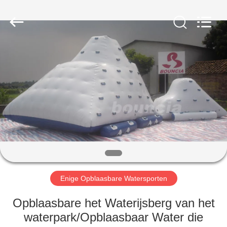
Guangzhou
Bouncia
Inflatables
Factory.
All
Rights
Reserved.
HUIS
PRODUCTEN
VIDEO'S
ONGEVEER
ONS
Enige Opblaasbare Watersporten
FABRIEKSREIS
Opblaasbare het Waterijsberg van het
waterpark/Opblaasbaar Water die