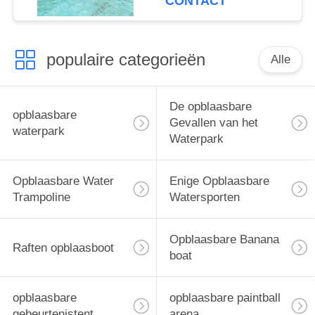
CONTACT
populaire categorieën
Alle
De opblaasbare
opblaasbare
Gevallen van het
waterpark
Waterpark
Opblaasbare Water
Enige Opblaasbare
Trampoline
Watersporten
Opblaasbare Banana
Raften opblaasboot
boat
opblaasbare
opblaasbare paintball
gebeurtenistent
arena