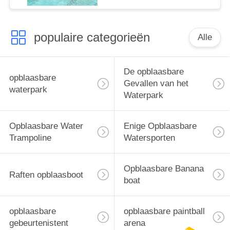
populaire categorieën
Alle
De opblaasbare
opblaasbare
Gevallen van het
waterpark
Waterpark
Opblaasbare Water
Enige Opblaasbare
Trampoline
Watersporten
Opblaasbare Banana
Raften opblaasboot
boat
opblaasbare
opblaasbare paintball
gebeurtenistent
arena