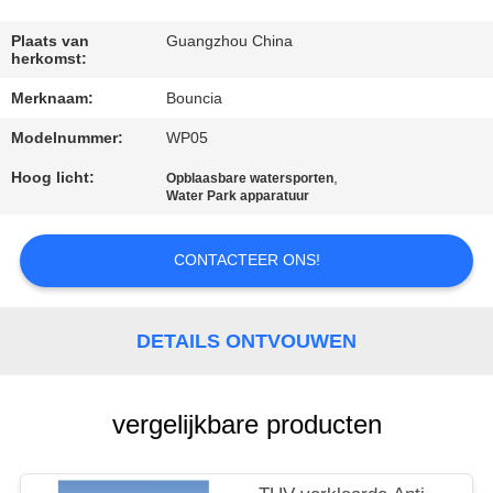
KWALITEITSCONTROLE
Plaats van
Guangzhou China
herkomst:
CONTACTEER
Merknaam:
Bouncia
ONS
Modelnummer:
WP05
VERZOEK
Hoog licht:
,
Opblaasbare watersporten
Water Park apparatuur
OM
EEN
CONTACTEER ONS!
CITAAT
DETAILS ONTVOUWEN
SITEMAP
vergelijkbare producten
PRIVACY
POLICY