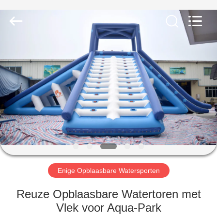
Guangzhou
Bouncia
Inflatables
Factory.
All
Rights
Reserved.
HUIS
PRODUCTEN
VIDEO'S
ONGEVEER
ONS
Enige Opblaasbare Watersporten
FABRIEKSREIS
Reuze Opblaasbare Watertoren met
Vlek voor Aqua-Park