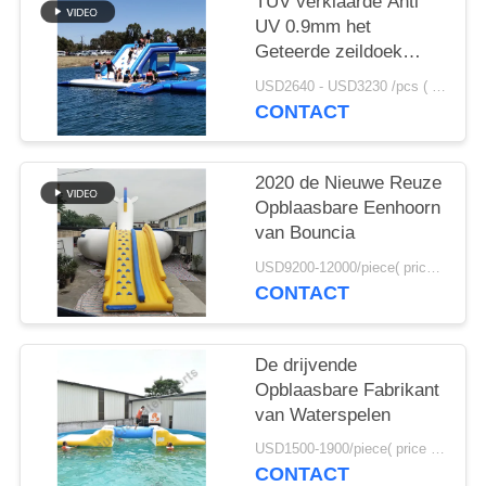
TUV verklaarde Anti
UV 0.9mm het
Geteerde zeildoek
Opblaasbaar Water van
USD2640 - USD3230 /pcs ( price just for reference, detailed prices need to be confirmed） MOQ:1PC
pvc het Springen
CONTACT
Hoofdkussen voor
Verkoop
2020 de Nieuwe Reuze
Opblaasbare Eenhoorn
van Bouncia
USD9200-12000/piece( price just for reference, detailed prices need to be confirmed) MOQ:1PC
CONTACT
De drijvende
Opblaasbare Fabrikant
van Waterspelen
USD1500-1900/piece( price just for reference, detailed prices need to be confirmed) MOQ:1PC
CONTACT