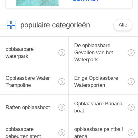
populaire categorieën
Alle
De opblaasbare
opblaasbare
Gevallen van het
waterpark
Waterpark
Opblaasbare Water
Enige Opblaasbare
Trampoline
Watersporten
Opblaasbare Banana
Raften opblaasboot
boat
opblaasbare
opblaasbare paintball
gebeurtenistent
arena