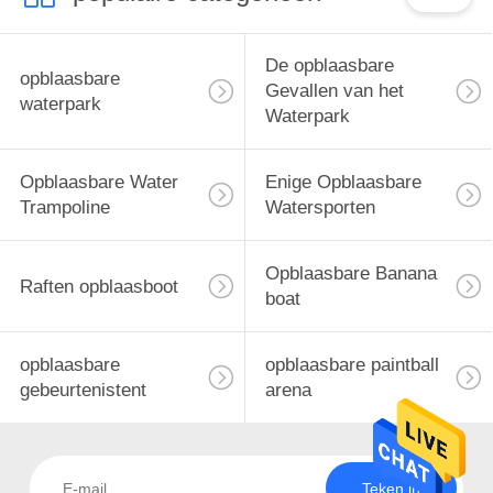
De opblaasbare
opblaasbare
Gevallen van het
waterpark
Waterpark
Opblaasbare Water
Enige Opblaasbare
Trampoline
Watersporten
Opblaasbare Banana
Raften opblaasboot
boat
opblaasbare
opblaasbare paintball
gebeurtenistent
arena
Teken in