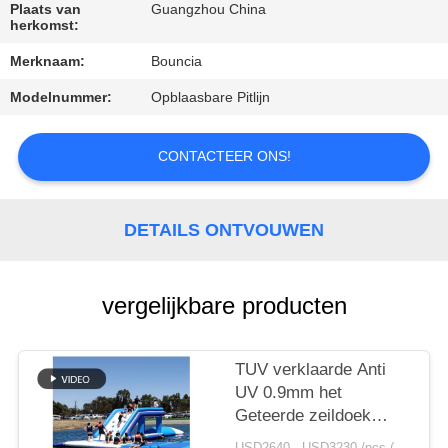
KWALITEITSCONTROLE
Plaats van
Guangzhou China
herkomst:
CONTACTEER
Merknaam:
Bouncia
ONS
Modelnummer:
Opblaasbare Pitlijn
VERZOEK
CONTACTEER ONS!
OM
EEN
DETAILS ONTVOUWEN
CITAAT
vergelijkbare producten
SITEMAP
TUV verklaarde Anti
PRIVACY
UV 0.9mm het
POLICY
Geteerde zeildoek
Opblaasbaar Water van
USD2640 - USD3230 /pcs ( price just for reference, detailed prices need to be confirmed） MOQ:1PC