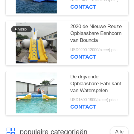
pvc het Springen
CONTACT
Hoofdkussen voor
Verkoop
2020 de Nieuwe Reuze
Opblaasbare Eenhoorn
van Bouncia
USD9200-12000/piece( price just for reference, detailed prices need to be confirmed) MOQ:1PC
CONTACT
De drijvende
Opblaasbare Fabrikant
van Waterspelen
USD1500-1900/piece( price just for reference, detailed prices need to be confirmed) MOQ:1PC
CONTACT
populaire categorieën
Alle