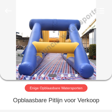
Guangzhou
Bouncia
Inflatables
Factory.
All
Rights
Reserved.
HUIS
PRODUCTEN
VIDEO'S
ONGEVEER
ONS
Enige Opblaasbare Watersporten
FABRIEKSREIS
Opblaasbare Pitlijn voor Verkoop