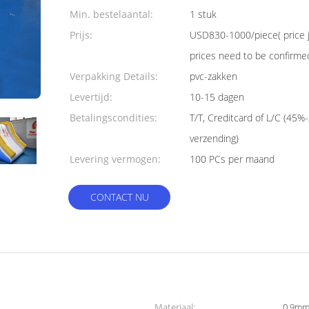
Min. bestelaantal:
1 stuk
Prijs:
USD830-1000/piece( price ju
prices need to be confirme
Verpakking Details:
pvc-zakken
Levertijd:
10-15 dagen
Betalingscondities:
T/T, Creditcard of L/C (45%-
verzending)
Levering vermogen:
100 PCs per maand
CONTACT NU
Materiaal:
0.9mm 