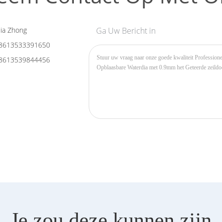
ia Zhong
Ga Uw Bericht in
8613533391650
8613539844456
Je zou deze kunnen zijn