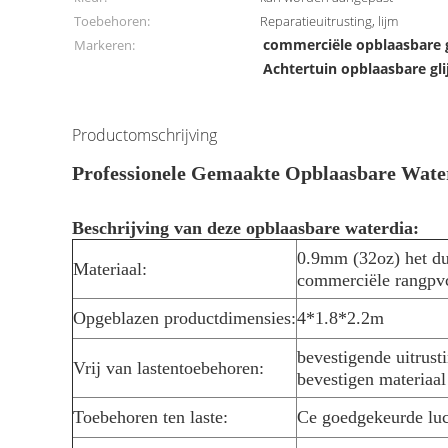
Toebehoren:
Reparatieuitrusting, lijm
commerciële opblaasbare 
Markeren:
Achtertuin opblaasbare gl
Productomschrijving
Professionele Gemaakte Opblaasbare Water
Beschrijving van deze opblaasbare waterdia:
0.9mm (32oz) het du
Materiaal:
commerciële rangpv
Opgeblazen productdimensies:
4*1.8*2.2m
bevestigende uitrusti
Vrij van lastentoebehoren:
bevestigen materiaa
Toebehoren ten laste:
Ce goedgekeurde lu