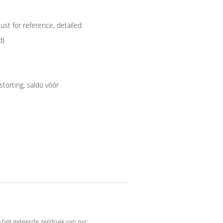
st for reference, detailed
d)
storting, saldo vóór
het geteerde zeildoek van pvc