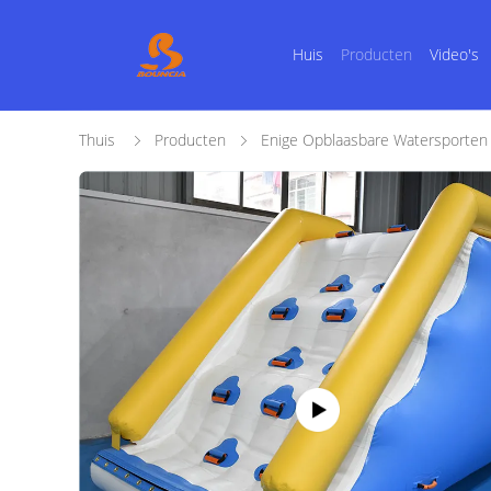
Huis
Producten
Video's
Thuis
Producten
Enige Opblaasbare Watersporten