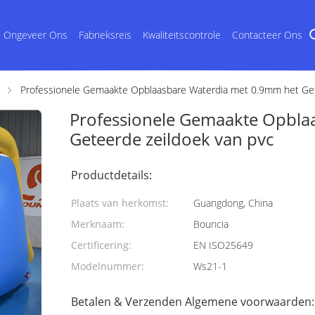
Ongeveer Ons
Fabrieksreis
Kwaliteitscontrole
Contacteer Ons
Professionele Gemaakte Opblaasbare Waterdia met 0.9mm het Get
Professionele Gemaakte Opbla
Geteerde zeildoek van pvc
Productdetails:
Plaats van herkomst:
Guangdong, China
Merknaam:
Bouncia
Certificering:
EN ISO25649
Modelnummer:
Ws21-1
Betalen & Verzenden Algemene voorwaarden: