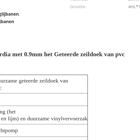
Grootte:
4mL*
glijbanen
,
ijbanen
dia met 0.9mm het Geteerde zeildoek van pvc
urzame geteerde zeildoek van
c
ng (het
l en lijm) en duurzame vinylvervoerzak
chtpomp