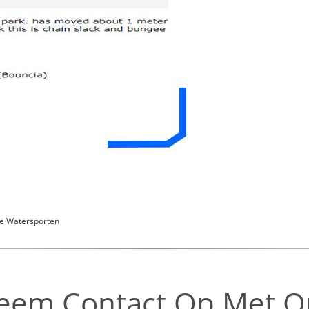
e Watersporten
eem Contact Op Met O