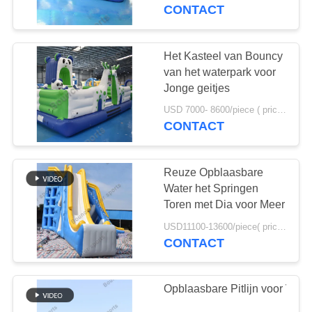
KWALITEITSCONTROLE
CONTACT
CONTACTEER
Het Kasteel van Bouncy
4
ONS
van het waterpark voor
Opblaasbare Water
Jonge geitjes
VERZOEK
Trampoline
USD 7000- 8600/piece ( price just for reference, detailed prices need to be confirmed) MOQ:1PC
CONTACT
OM
EEN
Reuze Opblaasbare
CITAAT
Water het Springen
Toren met Dia voor Meer
135
SITEMAP
USD11100-13600/piece( price just for reference, detailed prices need to be confirmed) MOQ:1PC
Enige Opblaasbare
CONTACT
Watersporten
PRIVACY
POLICY
Opblaasbare Pitlijn voor Verk