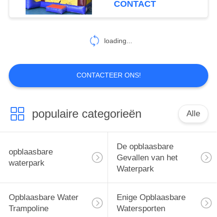
CONTACT
26
opblaasbare
loading...
paintball bunker
CONTACTEER ONS!
populaire categorieën
Alle
6
Het Spoor van de
De opblaasbare
opblaasbare
gymnastieklucht
Gevallen van het
waterpark
Waterpark
Opblaasbare Water
Enige Opblaasbare
Trampoline
Watersporten